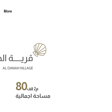
More
80
م2 الف
مساحة اجمالية